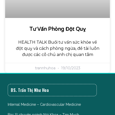
Tư Vấn Phòng Đột Quỵ
HEALTH TALK Buổi tư vấn sức khỏe về
đột quỵ và cách phòng ngừa, đề tài luôn
được các cô chú anh chị quan tâm
trannhuhoa
19/10/2023
BS. Trần Thị Như Hoa
Internal Medicine – Cardiovascular Medicine
Bác Sĩ chuyên ngành Nội Khoa – Tim Mạch