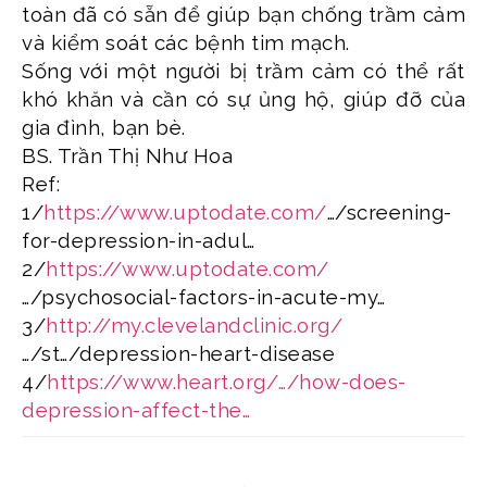
toàn đã có sẵn để giúp bạn chống trầm cảm
và kiểm soát các bệnh tim mạch.
Sống với một người bị trầm cảm có thể rất
khó khăn và cần có sự ủng hộ, giúp đỡ của
gia đình, bạn bè.
BS. Trần Thị Như Hoa
Ref:
1/
https://www.uptodate.com/
…/screening-
for-depression-in-adul…
2/
https://www.uptodate.com/
…/psychosocial-factors-in-acute-my…
3/
http://my.clevelandclinic.org/
…/st…/depression-heart-disease
4/
https://www.heart.org/…/how-does-
depression-affect-the…