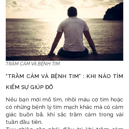
TRẦM CẢM VÀ BỆNH TIM
“TRẦM CẢM VÀ BỆNH TIM” : KHI NÀO TÌM
KIẾM SỰ GIÚP ĐỠ
Nếu bạn mới mổ tim, nhồi máu cơ tim hoặc
có những bệnh lý tim mạch khác mà có cảm
giác buồn bã, khí sắc trầm cảm trong vài
tuần đầu tiên.