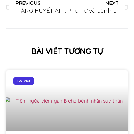
PREVIOUS
NEXT
“TĂNG HUYẾT ÁP” : Các yếu tố nguy cơ
Phụ nữ và bệnh tim mạch: Những điều cần làm và nên tránh
BÀI VIẾT TƯƠNG TỰ
Bài Viết