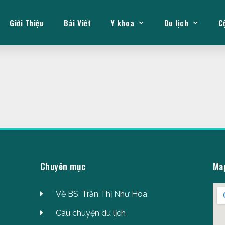
Giới Thiệu
Bài Viết
Y khoa
Du lịch
C
Chuyên mục
Ma
Về BS. Trần Thị Như Hoa
Câu chuyện du lịch