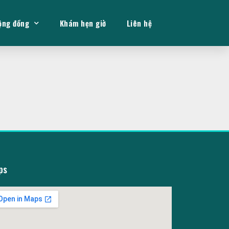
ộng đồng
Khám hẹn giờ
Liên hệ
ps